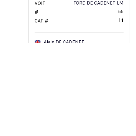
FORD DE CADENET LM
VOIT
55
#
11
CAT #
Alain
DE CADENET
François
MIGAULT
07
GRAND COMP. CARS
1978
YEAR
FRA
NAT
IMSA
CAT
FERRARI 512 BB
VOIT
16
#