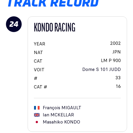
TRACK RECORD
24
KONDO RACING
2002
YEAR
JPN
NAT
LM P 900
CAT
Dome S 101 JUDD
VOIT
33
#
16
CAT #
François
MIGAULT
Ian
MCKELLAR
Masahiko
KONDO