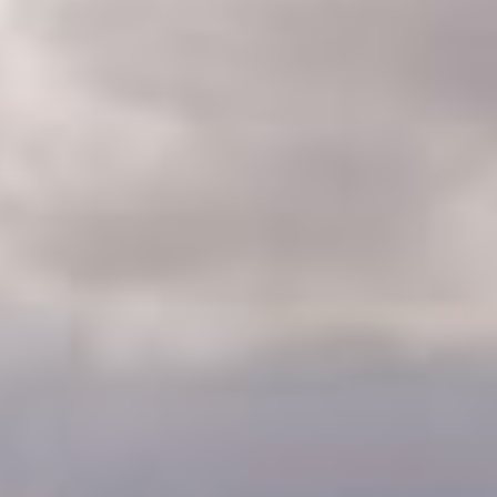
CLASSES
WINNERS & RECORDS
HOSPITALITY
SUSTAINABLE DEVELOPMENT
SEA BY DHL
PARTNERS
NEWSLETTER