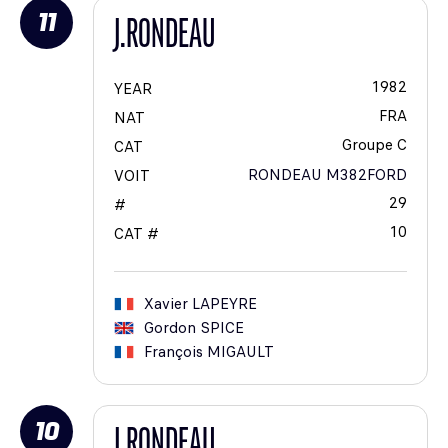
11
J.RONDEAU
1982
YEAR
FRA
NAT
Groupe C
CAT
RONDEAU M382FORD
VOIT
29
#
10
CAT #
Xavier
LAPEYRE
Gordon
SPICE
François
MIGAULT
10
J.RONDEAU