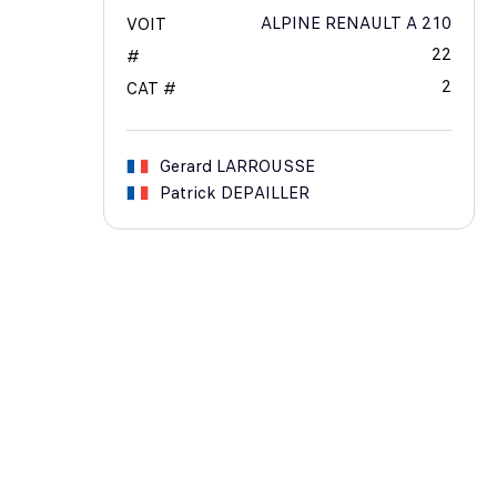
ALPINE RENAULT A 210
VOIT
22
#
2
CAT #
Gerard
LARROUSSE
Patrick
DEPAILLER
RELATED NEWS
24H LE MANS
16/02/2024
RENAULT-ALPINE VS. PORSCHE – A GOLDEN AGE