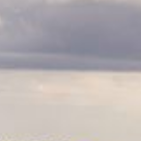
CLASSES
WINNERS & RECORDS
HOSPITALITY
SUSTAINABLE DEVELOPMENT
SEA BY DHL
PARTNERS
NEWSLETTER