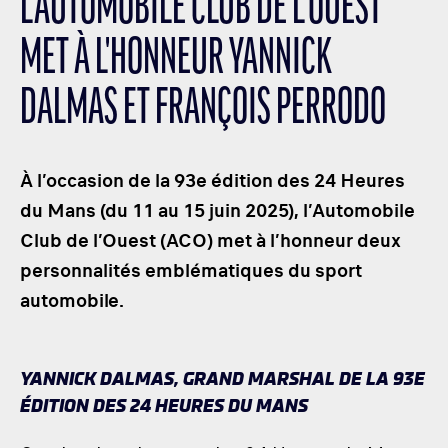
L’AUTOMOBILE CLUB DE L’OUEST
LES CATÉGORIES
MET À L'HONNEUR YANNICK
PALMARÈS
HOSPITALITÉS
DALMAS ET FRANÇOIS PERRODO
DÉVELOPPEMENT DURABLE
SEA BY DHL
À l’occasion de la 93e édition des 24 Heures
PARTENAIRES
du Mans (du 11 au 15 juin 2025), l’Automobile
NEWSLETTER
Club de l’Ouest (ACO) met à l’honneur deux
personnalités emblématiques du sport
automobile.
YANNICK DALMAS, GRAND MARSHAL DE LA 93E
ÉDITION DES 24 HEURES DU MANS