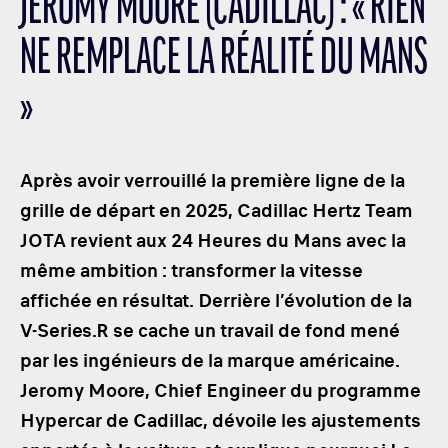
JEROMY MOORE (CADILLAC) : « RIEN
LES CATÉGORIES
NE REMPLACE LA RÉALITÉ DU MANS
PALMARÈS
HOSPITALITÉS
»
DÉVELOPPEMENT DURABLE
SEA BY DHL
Après avoir verrouillé la première ligne de la
PARTENAIRES
grille de départ en 2025, Cadillac Hertz Team
NEWSLETTER
JOTA revient aux 24 Heures du Mans avec la
même ambition : transformer la vitesse
affichée en résultat. Derrière l’évolution de la
V-Series.R se cache un travail de fond mené
par les ingénieurs de la marque américaine.
Jeromy Moore, Chief Engineer du programme
Hypercar de Cadillac, dévoile les ajustements