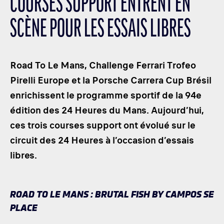
COURSES SUPPORT ENTRENT EN
LES CATÉGORIES
SCÈNE POUR LES ESSAIS LIBRES
PALMARÈS
HOSPITALITÉS
DÉVELOPPEMENT DURABLE
Road To Le Mans, Challenge Ferrari Trofeo
SEA BY DHL
Pirelli Europe et la Porsche Carrera Cup Brésil
enrichissent le programme sportif de la 94e
PARTENAIRES
édition des 24 Heures du Mans. Aujourd’hui,
NEWSLETTER
ces trois courses support ont évolué sur le
circuit des 24 Heures à l’occasion d’essais
libres.
ROAD TO LE MANS : BRUTAL FISH BY CAMPOS SE
PLACE