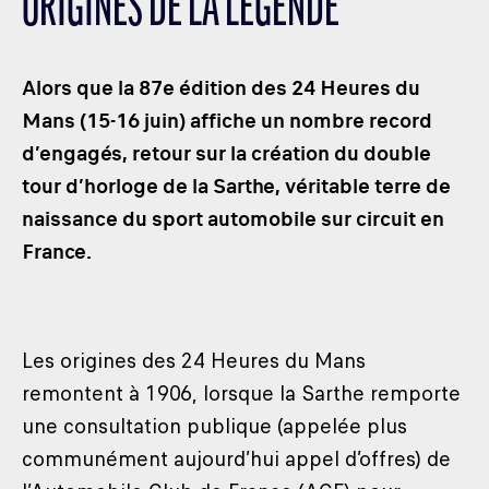
ORIGINES DE LA LÉGENDE
LES CATÉGORIES
PALMARÈS
Alors que la 87e édition des 24 Heures du
HOSPITALITÉS
Mans (15-16 juin) affiche un nombre record
DÉVELOPPEMENT DURABLE
d’engagés, retour sur la création du double
SEA BY DHL
tour d’horloge de la Sarthe, véritable terre de
PARTENAIRES
naissance du sport automobile sur circuit en
NEWSLETTER
France.
Les origines des 24 Heures du Mans
remontent à 1906, lorsque la Sarthe remporte
une consultation publique (appelée plus
communément aujourd’hui appel d’offres) de