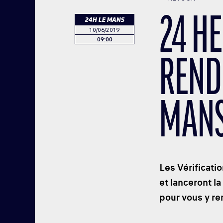
24 H
24H LE MANS
10/06/2019
09:00
REND
MANS
Les Vérificatio
et lanceront 
pour vous y re