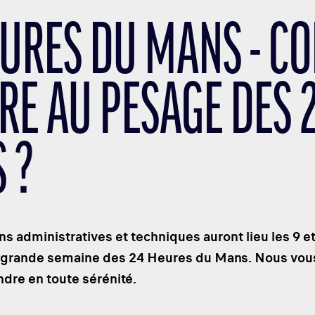
EURES DU MANS - C
RE AU PESAGE DES 
 ?
ns administratives et techniques auront lieu les 9 e
la grande semaine des 24 Heures du Mans. Nous vou
ndre en toute sérénité.