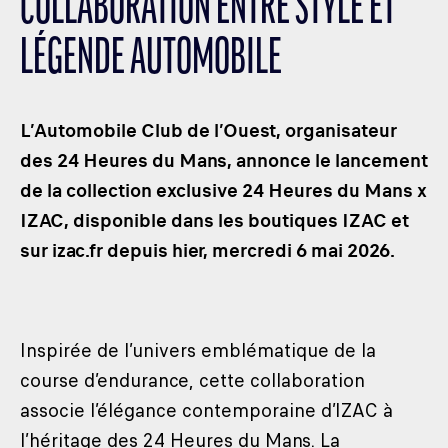
COLLABORATION ENTRE STYLE ET
LES CATÉGORIES
LÉGENDE AUTOMOBILE
PALMARÈS
HOSPITALITÉS
DÉVELOPPEMENT DURABLE
L’Automobile Club de l’Ouest, organisateur
SEA BY DHL
des 24 Heures du Mans, annonce le lancement
de la collection exclusive 24 Heures du Mans x
PARTENAIRES
IZAC, disponible dans les boutiques IZAC et
NEWSLETTER
sur izac.fr depuis hier, mercredi 6 mai 2026.
Inspirée de l’univers emblématique de la
course d’endurance, cette collaboration
associe l’élégance contemporaine d’IZAC à
l’héritage des 24 Heures du Mans. La