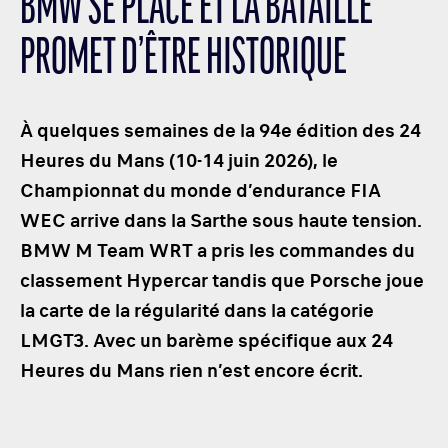
BMW SE PLACE ET LA BATAILLE
LES CATÉGORIES
PROMET D’ÊTRE HISTORIQUE
PALMARÈS
HOSPITALITÉS
DÉVELOPPEMENT DURABLE
À quelques semaines de la 94e édition des 24
SEA BY DHL
Heures du Mans (10-14 juin 2026), le
Championnat du monde d’endurance FIA
PARTENAIRES
WEC arrive dans la Sarthe sous haute tension.
NEWSLETTER
BMW M Team WRT a pris les commandes du
classement Hypercar tandis que Porsche joue
la carte de la régularité dans la catégorie
LMGT3. Avec un barème spécifique aux 24
Heures du Mans rien n’est encore écrit.