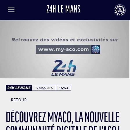
24H LE MANS
FR
EN
LANGUE
Menu
AUTOMOBILE CLUB DE L'OUEST
24
24h
le
Mans
RÉSULTATS
BILLETTERIE
24H LE MANS
12/06/2016
15:53
ACTUALITÉS
RETOUR
PROGRAMME
DÉCOUVREZ MYACO, LA NOUVELLE
INFORMATIONS PRATIQUES
LISTE DES ENGAGÉS