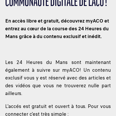
COMMUNAUTÉ DIGITALE DE L'ACO !
LES CATÉGORIES
PALMARÈS
En accès libre et gratuit, découvrez myACO et
HOSPITALITÉS
entrez au cœur de la course des 24 Heures du
DÉVELOPPEMENT DURABLE
Mans grâce à du contenu exclusif et inédit.
SEA BY DHL
PARTENAIRES
NEWSLETTER
Les 24 Heures du Mans sont maintenant
également à suivre sur myACO! Un contenu
exclusif vous y est réservé avec des articles et
des vidéos que vous ne trouverez nulle part
ailleurs.
L'accés est gratuit et ouvert à tous. Pour vous
connecter c'est très simple :