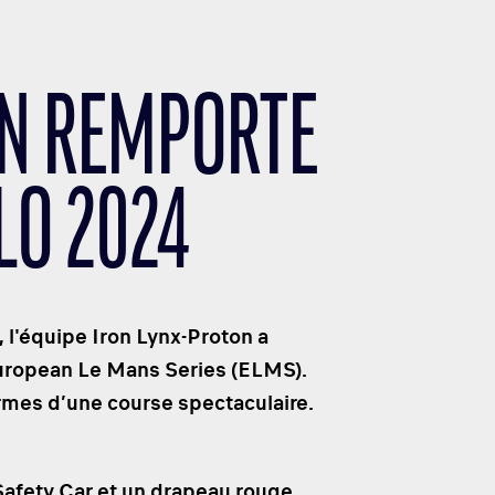
ON REMPORTE
LO 2024
l'équipe Iron Lynx-Proton a
European Le Mans Series (ELMS).
rmes d’une course spectaculaire.
Safety Car et un drapeau rouge
,