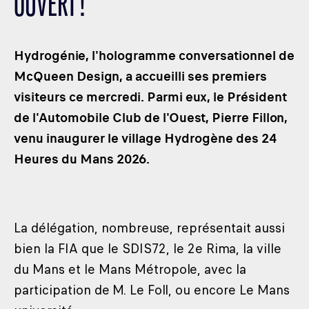
OUVERT !
LES CATÉGORIES
PALMARÈS
Hydrogénie, l'hologramme conversationnel de
HOSPITALITÉS
McQueen Design, a accueilli ses premiers
DÉVELOPPEMENT DURABLE
visiteurs ce mercredi. Parmi eux, le Président
SEA BY DHL
de l'Automobile Club de l'Ouest, Pierre Fillon,
PARTENAIRES
venu inaugurer le village Hydrogène des 24
NEWSLETTER
Heures du Mans 2026.
La délégation, nombreuse, représentait aussi
bien la FIA que le SDIS72, le 2e Rima, la ville
du Mans et le Mans Métropole, avec la
participation de M. Le Foll, ou encore Le Mans