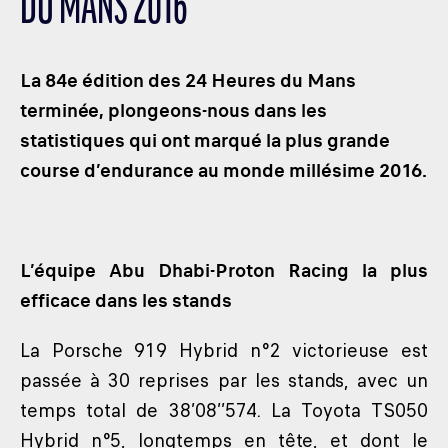
DU MANS 2016
LES CATÉGORIES
PALMARÈS
La 84e édition des 24 Heures du Mans
HOSPITALITÉS
terminée, plongeons-nous dans les
DÉVELOPPEMENT DURABLE
statistiques qui ont marqué la plus grande
SEA BY DHL
course d’endurance au monde millésime 2016.
PARTENAIRES
NEWSLETTER
L’équipe Abu Dhabi-Proton Racing la plus
efficace dans les stands
La Porsche 919 Hybrid n°2 victorieuse est
passée à 30 reprises par les stands, avec un
temps total de 38’08’’574. La Toyota TS050
Hybrid n°5, longtemps en tête, et dont le