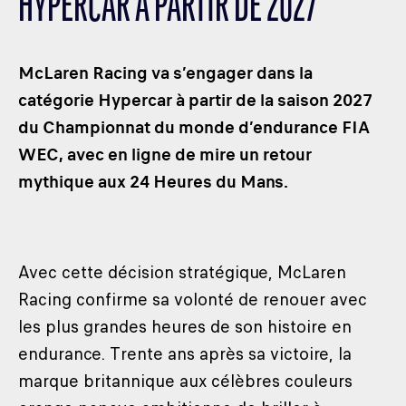
HYPERCAR À PARTIR DE 2027
LES CATÉGORIES
PALMARÈS
McLaren Racing va s’engager dans la
HOSPITALITÉS
catégorie Hypercar à partir de la saison 2027
DÉVELOPPEMENT DURABLE
du Championnat du monde d’endurance FIA
SEA BY DHL
WEC, avec en ligne de mire un retour
PARTENAIRES
mythique aux 24 Heures du Mans.
NEWSLETTER
Avec cette décision stratégique, McLaren
Racing confirme sa volonté de renouer avec
les plus grandes heures de son histoire en
endurance. Trente ans après sa victoire, la
marque britannique aux célèbres couleurs