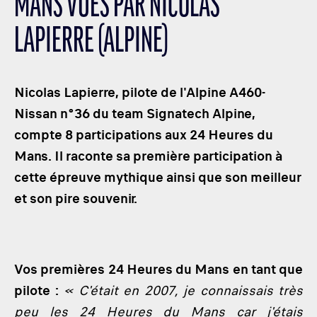
MANS VUES PAR NICOLAS
LES CATÉGORIES
LAPIERRE (ALPINE)
PALMARÈS
HOSPITALITÉS
DÉVELOPPEMENT DURABLE
Nicolas Lapierre, pilote de l'Alpine A460-
SEA BY DHL
Nissan n°36 du team Signatech Alpine,
compte 8 participations aux 24 Heures du
PARTENAIRES
Mans. Il raconte sa première participation à
NEWSLETTER
cette épreuve mythique ainsi que son meilleur
et son pire souvenir.
Vos premières 24 Heures du Mans en tant que
pilote :
« C'était en 2007, je connaissais très
peu les 24 Heures du Mans car j'étais