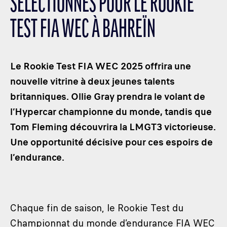
SÉLECTIONNÉS POUR LE ROOKIE
LES CATÉGORIES
TEST FIA WEC À BAHREÏN
PALMARÈS
HOSPITALITÉS
DÉVELOPPEMENT DURABLE
Le Rookie Test FIA WEC 2025 offrira une
SEA BY DHL
nouvelle vitrine à deux jeunes talents
britanniques. Ollie Gray prendra le volant de
PARTENAIRES
l’Hypercar championne du monde, tandis que
NEWSLETTER
Tom Fleming découvrira la LMGT3 victorieuse.
Une opportunité décisive pour ces espoirs de
l’endurance.
Chaque fin de saison, le Rookie Test du
Championnat du monde d’endurance FIA WEC