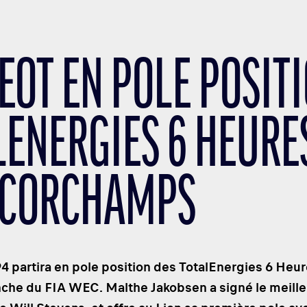
EOT EN POLE POSIT
LENERGIES 6 HEURES
CORCHAMPS
4 partira en pole position des TotalEnergies 6 He
he du FIA WEC. Malthe Jakobsen a signé le meilleu