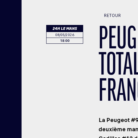
RETOUR
PEUG
24H LE MANS
08/05/2026
18:00
TOTA
FRAN
La Peugeot #9
deuxième manc