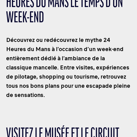
HEURES DU MANS LE TEMPS D’UN
LES CATÉGORIES
WEEK-END
PALMARÈS
HOSPITALITÉS
DÉVELOPPEMENT DURABLE
Découvrez ou redécouvrez le mythe 24
SEA BY DHL
Heures du Mans à l’occasion d’un week-end
entièrement dédié à l’ambiance de la
PARTENAIRES
classique mancelle. Entre visites, expériences
NEWSLETTER
de pilotage, shopping ou tourisme, retrouvez
tous nos bons plans pour une escapade pleine
de sensations.
VISITEZ LE MUSÉE ET LE CIRCUIT