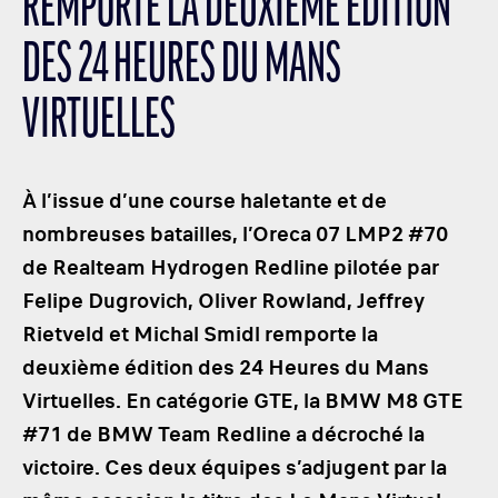
REMPORTE LA DEUXIÈME ÉDITION
LES CATÉGORIES
DES 24 HEURES DU MANS
PALMARÈS
HOSPITALITÉS
VIRTUELLES
DÉVELOPPEMENT DURABLE
SEA BY DHL
À l’issue d’une course haletante et de
PARTENAIRES
nombreuses batailles, l’Oreca 07 LMP2 #70
NEWSLETTER
de Realteam Hydrogen Redline pilotée par
Felipe Dugrovich, Oliver Rowland, Jeffrey
Rietveld et Michal Smidl remporte la
deuxième édition des 24 Heures du Mans
Virtuelles. En catégorie GTE, la BMW M8 GTE
#71 de BMW Team Redline a décroché la
victoire. Ces deux équipes s’adjugent par la