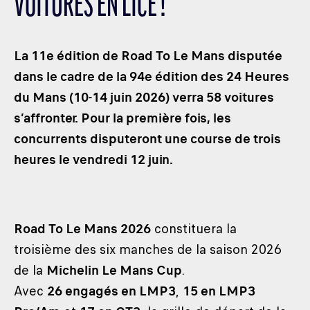
VOITURES EN LICE !
LES CATÉGORIES
PALMARÈS
La 11e édition de Road To Le Mans disputée
HOSPITALITÉS
dans le cadre de la 94e édition des 24 Heures
DÉVELOPPEMENT DURABLE
du Mans (10-14 juin 2026) verra 58 voitures
SEA BY DHL
s’affronter. Pour la première fois, les
PARTENAIRES
concurrents disputeront une course de trois
NEWSLETTER
heures le vendredi 12 juin.
Road To Le Mans 2026
constituera la
troisième des six manches de la saison 2026
de la
Michelin Le Mans Cup
.
Avec
26 engagés en LMP3
,
15 en LMP3