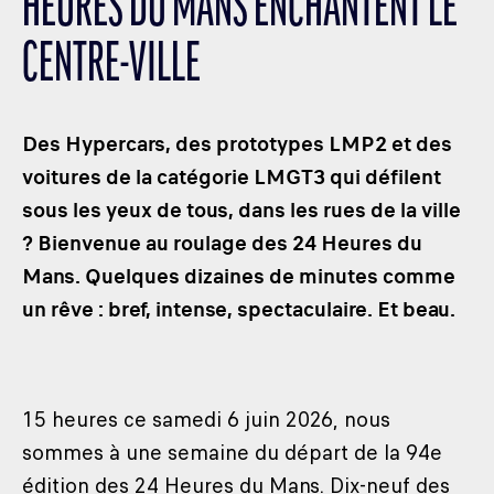
HEURES DU MANS ENCHANTENT LE
LES CATÉGORIES
CENTRE-VILLE
PALMARÈS
HOSPITALITÉS
DÉVELOPPEMENT DURABLE
Des Hypercars, des prototypes LMP2 et des
SEA BY DHL
voitures de la catégorie LMGT3 qui défilent
sous les yeux de tous, dans les rues de la ville
PARTENAIRES
? Bienvenue au roulage des 24 Heures du
NEWSLETTER
Mans. Quelques dizaines de minutes comme
un rêve : bref, intense, spectaculaire. Et beau.
15 heures ce samedi 6 juin 2026, nous
sommes à une semaine du départ de la 94e
édition des 24 Heures du Mans. Dix-neuf des