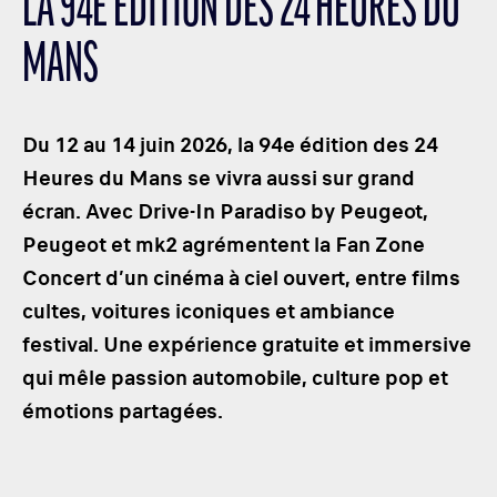
LA 94E ÉDITION DES 24 HEURES DU
LES CATÉGORIES
MANS
PALMARÈS
HOSPITALITÉS
DÉVELOPPEMENT DURABLE
Du 12 au 14 juin 2026, la 94e édition des 24
SEA BY DHL
Heures du Mans se vivra aussi sur grand
écran. Avec Drive-In Paradiso by Peugeot,
PARTENAIRES
Peugeot et mk2 agrémentent la Fan Zone
NEWSLETTER
Concert d’un cinéma à ciel ouvert, entre films
cultes, voitures iconiques et ambiance
festival. Une expérience gratuite et immersive
qui mêle passion automobile, culture pop et
émotions partagées.