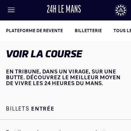
24H LE MANS
FR
EN
LANGUE
Menu
AUTOMOBILE CLUB DE L'OUEST
24
PLATEFORME DE REVENTE
BILLETTERIE
TOUS LE
VOIR LA COURSE
24h
le
Mans
EN TRIBUNE, DANS UN VIRAGE, SUR UNE
BUTTE. DÉCOUVREZ LE MEILLEUR MOYEN
RÉSULTATS
DE VIVRE LES 24 HEURES DU MANS.
BILLETTERIE
ACTUALITÉS
PROGRAMME
BILLETS
ENTRÉE
INFORMATIONS PRATIQUES
LISTE DES ENGAGÉS