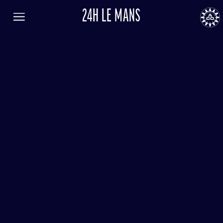
24H LE MANS
FR
EN
LANGUE
Menu
AUTOMOBILE CLUB DE L'OUEST
24
24h
le
Mans
RÉSULTATS
BILLETTERIE
ACTUALITÉS
PROGRAMME
INFORMATIONS PRATIQUES
LISTE DES ENGAGÉS