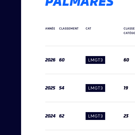
PALMARÈS
ANNÉE
CLASSEMENT
CAT
CLASS
CATÉGO
2026
60
LMGT3
60
2025
54
LMGT3
19
2024
62
LMGT3
23