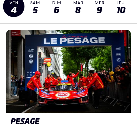
VEN
SAM
DIM
MAR
MER
JEU
4
5
6
8
9
10
PESAGE