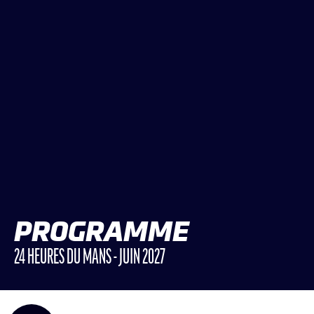
LES CATÉGORIES
PALMARÈS
HOSPITALITÉS
DÉVELOPPEMENT DURABLE
SEA BY DHL
PARTENAIRES
NEWSLETTER
PROGRAMME
24 HEURES DU MANS - JUIN 2027