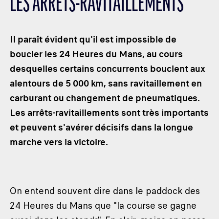
LES ARRÊTS-RAVITAILLEMENTS
LES CATÉGORIES
PALMARÈS
Il paraît évident qu'il est impossible de
HOSPITALITÉS
boucler les 24 Heures du Mans, au cours
DÉVELOPPEMENT DURABLE
desquelles certains concurrents bouclent aux
SEA BY DHL
alentours de 5 000 km, sans ravitaillement en
PARTENAIRES
carburant ou changement de pneumatiques.
NEWSLETTER
Les arrêts-ravitaillements sont très importants
et peuvent s'avérer décisifs dans la longue
marche vers la victoire.
On entend souvent dire dans le paddock des
24 Heures du Mans que "la course se gagne