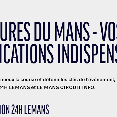
EURES DU MANS - V
ICATIONS INDISPEN
 mieux la course et détenir les clés de l'événement
 : 24H LEMANS et LE MANS CIRCUIT INFO.
TION 24H LEMANS