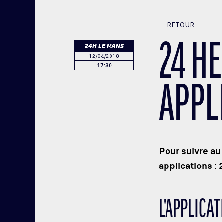
RETOUR
24 H
24H LE MANS
12/06/2018
17:30
APPL
Pour suivre au
applications
L'APPLICA