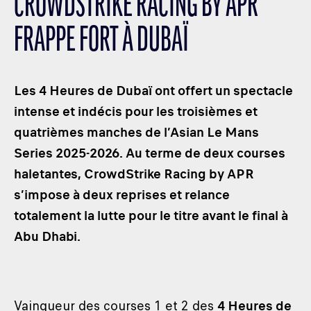
CROWDSTRIKE RACING BY APR
LES CATÉGORIES
FRAPPE FORT À DUBAÏ
PALMARÈS
HOSPITALITÉS
DÉVELOPPEMENT DURABLE
Les 4 Heures de Dubaï ont offert un spectacle
SEA BY DHL
intense et indécis pour les troisièmes et
quatrièmes manches de l’Asian Le Mans
PARTENAIRES
Series 2025-2026. Au terme de deux courses
NEWSLETTER
haletantes, CrowdStrike Racing by APR
s’impose à deux reprises et relance
totalement la lutte pour le titre avant le final à
Abu Dhabi.
Vainqueur des courses 1 et 2 des
4 Heures de