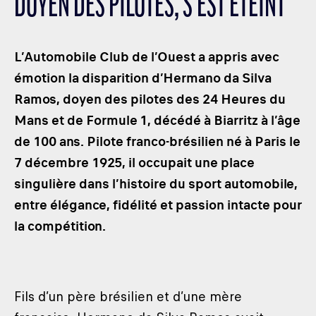
DOYEN DES PILOTES, S’EST ÉTEINT
LES CATÉGORIES
PALMARÈS
L’Automobile Club de l’Ouest a appris avec
HOSPITALITÉS
émotion la disparition d’Hermano da Silva
DÉVELOPPEMENT DURABLE
Ramos, doyen des pilotes des 24 Heures du
SEA BY DHL
Mans et de Formule 1, décédé à Biarritz à l’âge
PARTENAIRES
de 100 ans. Pilote franco-brésilien né à Paris le
NEWSLETTER
7 décembre 1925, il occupait une place
singulière dans l’histoire du sport automobile,
entre élégance, fidélité et passion intacte pour
la compétition.
Fils d’un père brésilien et d’une mère