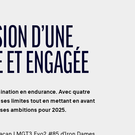
SION D’UNE
 ET ENGAGÉE
mination en endurance. Avec quatre
ses limites tout en mettant en avant
t ses ambitions pour 2025.
uracan LMGT3 Evo2 #85 d’Iron Dames