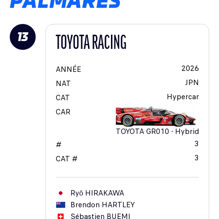
PALMARÈS
13
TOYOTA RACING
2026
ANNÉE
JPN
NAT
Hypercar
CAT
CAR
TOYOTA GR010 - Hybrid
3
#
3
CAT #
Ryō
HIRAKAWA
Brendon
HARTLEY
Sébastien
BUEMI