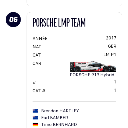
06
PORSCHE LMP TEAM
2017
ANNÉE
GER
NAT
LM P1
CAT
CAR
PORSCHE 919 Hybrid
1
#
1
CAT #
Brendon
HARTLEY
Earl
BAMBER
Timo
BERNHARD