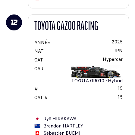
12
TOYOTA GAZOO RACING
2025
ANNÉE
JPN
NAT
Hypercar
CAT
CAR
TOYOTA GR010 - Hybrid
15
#
15
CAT #
Ryō
HIRAKAWA
Brendon
HARTLEY
Sébastien
BUEMI