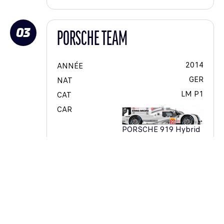
03
PORSCHE TEAM
2014
ANNÉE
GER
NAT
LM P1
CAT
CAR
PORSCHE 919 Hybrid
39
#
6
CAT #
Brendon
HARTLEY
Mark
WEBBER
Timo
BERNHARD