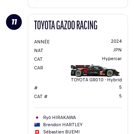
11
TOYOTA GAZOO RACING
2024
ANNÉE
JPN
NAT
Hypercar
CAT
CAR
TOYOTA GR010 - Hybrid
5
#
5
CAT #
Ryō
HIRAKAWA
Brendon
HARTLEY
Sébastien
BUEMI