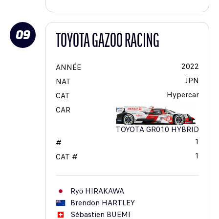
09
TOYOTA GAZOO RACING
2022
ANNÉE
JPN
NAT
Hypercar
CAT
CAR
TOYOTA GR010 HYBRID
1
#
1
CAT #
Ryō
HIRAKAWA
Brendon
HARTLEY
Sébastien
BUEMI