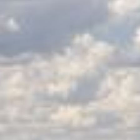
LES CATÉGORIES
PALMARÈS
HOSPITALITÉS
DÉVELOPPEMENT DURABLE
SEA BY DHL
PARTENAIRES
NEWSLETTER