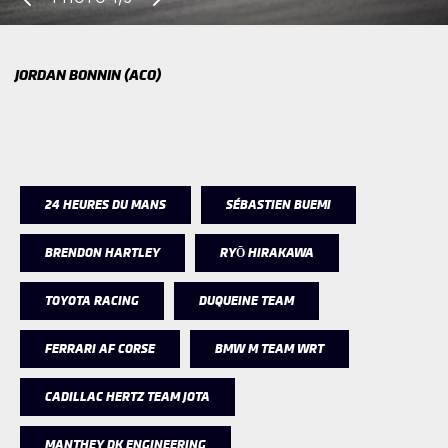
JORDAN BONNIN (ACO)
24 HEURES DU MANS
SÉBASTIEN BUEMI
BRENDON HARTLEY
RYŌ HIRAKAWA
TOYOTA RACING
DUQUEINE TEAM
FERRARI AF CORSE
BMW M TEAM WRT
CADILLAC HERTZ TEAM JOTA
MANTHEY DK ENGINEERING