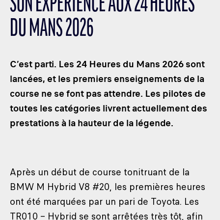
SON EXPÉRIENCE AUX 24 HEURES
LES CATÉGORIES
DU MANS 2026
PALMARÈS
HOSPITALITÉS
DÉVELOPPEMENT DURABLE
C’est parti. Les 24 Heures du Mans 2026 sont
SEA BY DHL
lancées, et les premiers enseignements de la
course ne se font pas attendre. Les pilotes de
PARTENAIRES
toutes les catégories livrent actuellement des
NEWSLETTER
prestations à la hauteur de la légende.
Après un début de course tonitruant de la
BMW M Hybrid V8 #20, les premières heures
ont été marquées par un pari de Toyota. Les
TR010 – Hybrid se sont arrêtées très tôt, afin