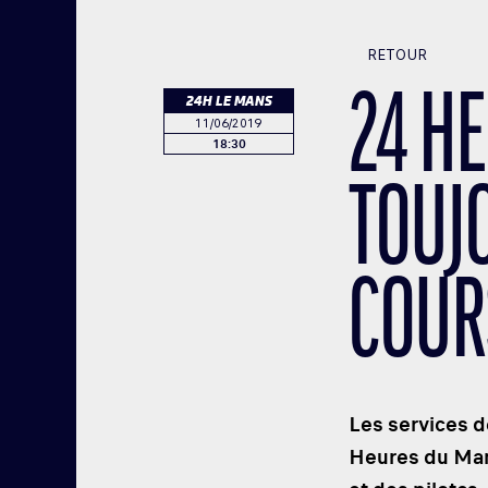
RETOUR
24 H
24H LE MANS
11/06/2019
18:30
TOUJ
COUR
Les services d
Heures du Mans