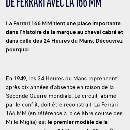
DE FERRARI AVEC LA 166 MM
LES CATÉGORIES
PALMARÈS
La Ferrari 166 MM tient une place importante
HOSPITALITÉS
dans l’histoire de la marque au cheval cabré et
DÉVELOPPEMENT DURABLE
dans celle des 24 Heures du Mans. Découvrez
SEA BY DHL
pourquoi.
PARTENAIRES
NEWSLETTER
En 1949, les 24 Heures du Mans reprennent
après dix années d’absence en raison de la
Seconde Guerre mondiale. Le circuit, abîmé
par le conflit, doit être reconstruit. La Ferrari
166 MM (en référence à la célèbre course des
Mille Miglia) est
le premier modèle de la