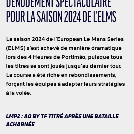
DÉNOUEMENT SPECTACULAIRE
LES CATÉGORIES
POUR LA SAISON 2024 DE L'ELMS
PALMARÈS
HOSPITALITÉS
DÉVELOPPEMENT DURABLE
La saison 2024 de l'European Le Mans Series
SEA BY DHL
(ELMS) s'est achevé de manière dramatique
lors des 4 Heures de Portimão, puisque tous
PARTENAIRES
les titres se sont joués jusqu'au dernier tour.
NEWSLETTER
La course a été riche en rebondissements,
forçant les équipes à adapter leurs stratégies
à la volée.
LMP2 : AO BY TF TITRÉ APRÈS UNE BATAILLE
ACHARNÉE