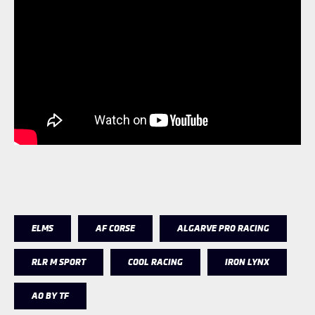
ELMS
AF CORSE
ALGARVE PRO RACING
RLR M SPORT
COOL RACING
IRON LYNX
AO BY TF