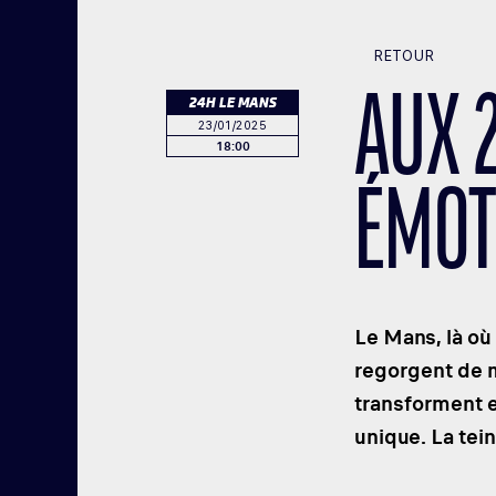
RETOUR
AUX 
24H LE MANS
23/01/2025
18:00
ÉMOT
Le Mans, là où
regorgent de m
transforment e
unique. La tein