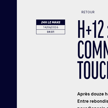
RETOUR
H+12 
24H LE MANS
14/06/2026
04:01
COMM
TOUC
Après douze he
Entre rebondi