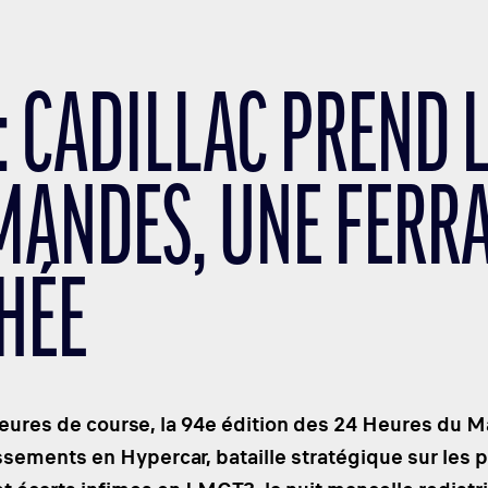
: CADILLAC PREND 
ANDES, UNE FERRA
HÉE
ures de course, la 94e édition des 24 Heures du M
ssements en Hypercar, bataille stratégique sur le