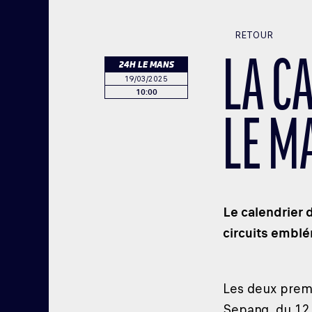
RETOUR
LA C
24H LE MANS
19/03/2025
10:00
LE M
Le calendrier 
circuits emblé
Les deux premi
Sepang, du 12 