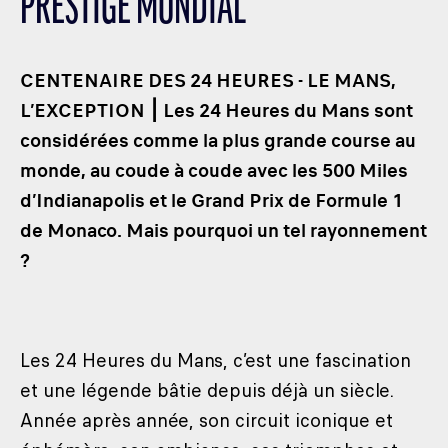
PRESTIGE MONDIAL
LES CATÉGORIES
PALMARÈS
CENTENAIRE DES 24 HEURES - LE MANS,
HOSPITALITÉS
L’EXCEPTION ⎮ Les 24 Heures du Mans sont
DÉVELOPPEMENT DURABLE
considérées comme la plus grande course au
SEA BY DHL
monde, au coude à coude avec les 500 Miles
PARTENAIRES
d’Indianapolis et le Grand Prix de Formule 1
NEWSLETTER
de Monaco. Mais pourquoi un tel rayonnement
?
Les 24 Heures du Mans, c’est une fascination
et une légende bâtie depuis déjà un siècle.
Année après année, son circuit iconique et