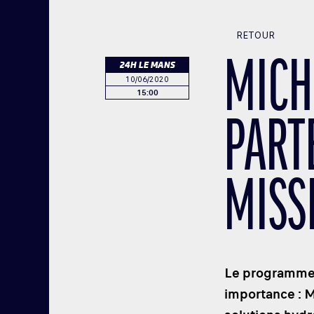
RETOUR
MICH
24H LE MANS
10/06/2020
15:00
PART
MISS
Le programme 
importance : M