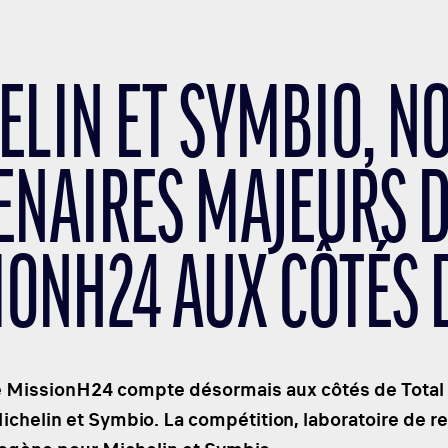
ELIN ET SYMBIO, 
ENAIRES MAJEURS 
IONH24 AUX CÔTÉS 
MissionH24 compte désormais aux côtés de Total 
ichelin et Symbio. La compétition, laboratoire de r