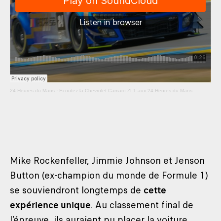
24 Heures du Mans
·
Ecoutez la Chevrolet Camaro ZL1 aux 24 Heures du Mans
Mike Rockenfeller, Jimmie Johnson et Jenson
Button (ex-champion du monde de Formule 1)
se souviendront longtemps de
cette
expérience unique
. Au classement final de
l’épreuve, ils auraient pu placer la voiture