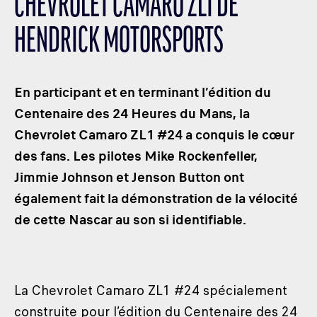
CHEVROLET CAMARO ZL1 DE
LES CATÉGORIES
HENDRICK MOTORSPORTS
PALMARÈS
HOSPITALITÉS
DÉVELOPPEMENT DURABLE
En participant et en terminant l’édition du
SEA BY DHL
Centenaire des 24 Heures du Mans, la
Chevrolet Camaro ZL1 #24 a conquis le cœur
PARTENAIRES
des fans. Les pilotes Mike Rockenfeller,
NEWSLETTER
Jimmie Johnson et Jenson Button ont
également fait la démonstration de la vélocité
de cette Nascar au son si identifiable.
La Chevrolet Camaro ZL1 #24 spécialement
construite pour l’édition du Centenaire des 24