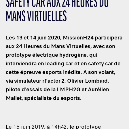
SAFETY CAR AUX 24 HEURES DU
LES CATÉGORIES
MANS VIRTUELLES
PALMARÈS
HOSPITALITÉS
DÉVELOPPEMENT DURABLE
Les 13 et 14 juin 2020, MissionH24 participera
SEA BY DHL
aux 24 Heures du Mans Virtuelles, avec son
prototype électrique hydrogène, qui
PARTENAIRES
interviendra en leading car et en safety car de
NEWSLETTER
cette épreuve esports inédite. A son volant,
via simulateur rFactor 2, Olivier Lombard,
pilote d'essais de la LMPH2G et Aurélien
Mallet, spécialiste du esports.
Le 15 juin 2019, à 14h42, le prototype