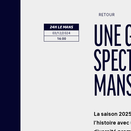
RETOUR
UNE 
24H LE MANS
03/12/2024
16:00
SPEC
MANS
La saison 202
l’histoire ave