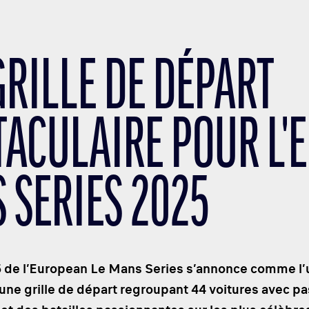
GRILLE DE DÉPART
TACULAIRE POUR L'
 SERIES 2025
5 de l’European Le Mans Series s’annonce comme l’
c une grille de départ regroupant 44 voitures avec p