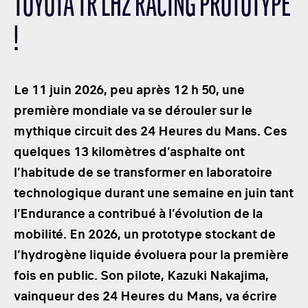
TOYOTA TR LH2 RACING PROTOTYPE
LES CATÉGORIES
!
PALMARÈS
HOSPITALITÉS
DÉVELOPPEMENT DURABLE
Le 11 juin 2026, peu après 12 h 50, une
SEA BY DHL
première mondiale va se dérouler sur le
mythique circuit des 24 Heures du Mans. Ces
PARTENAIRES
quelques 13 kilomètres d’asphalte ont
NEWSLETTER
l’habitude de se transformer en laboratoire
technologique durant une semaine en juin tant
l’Endurance a contribué à l’évolution de la
mobilité. En 2026, un prototype stockant de
l’hydrogène liquide évoluera pour la première
fois en public. Son pilote, Kazuki Nakajima,
vainqueur des 24 Heures du Mans, va écrire