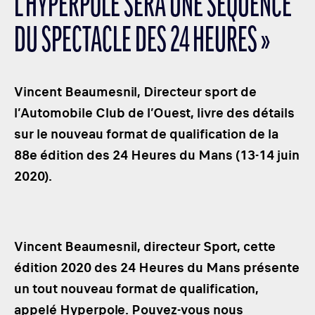
L’HYPERPOLE SERA UNE SÉQUENCE
LES CATÉGORIES
DU SPECTACLE DES 24 HEURES »
PALMARÈS
HOSPITALITÉS
DÉVELOPPEMENT DURABLE
Vincent Beaumesnil, Directeur sport de
SEA BY DHL
l’Automobile Club de l’Ouest, livre des détails
sur le nouveau format de qualification de la
PARTENAIRES
88e édition des 24 Heures du Mans (13-14 juin
NEWSLETTER
2020).
Vincent Beaumesnil, directeur Sport, cette
édition 2020 des 24 Heures du Mans présente
un tout nouveau format de qualification,
appelé Hyperpole. Pouvez-vous nous