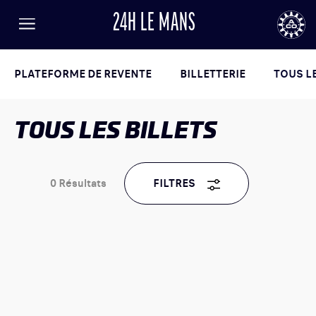
24H LE MANS
FR
EN
LANGUE
Menu
AUTOMOBILE CLUB DE L'OUEST
24
PLATEFORME DE REVENTE
BILLETTERIE
TOUS LE
TOUS LES BILLETS
24h
le
Mans
0
Résultats
FILTRES
RÉSULTATS
BILLETTERIE
ACTUALITÉS
PROGRAMME
INFORMATIONS PRATIQUES
LISTE DES ENGAGÉS