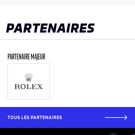
LES CATÉGORIES
PALMARÈS
PARTENAIRES
HOSPITALITÉS
DÉVELOPPEMENT DURABLE
SEA BY DHL
PARTENAIRE MAJEUR
PARTENAIRES
NEWSLETTER
TOUS LES PARTENAIRES