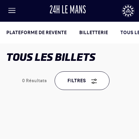
24H LE MANS
FR
EN
LANGUE
Menu
AUTOMOBILE CLUB DE L'OUEST
24
PLATEFORME DE REVENTE
BILLETTERIE
TOUS LE
TOUS LES BILLETS
24h
le
Mans
0
Résultats
FILTRES
RÉSULTATS
BILLETTERIE
ACTUALITÉS
PROGRAMME
INFORMATIONS PRATIQUES
LISTE DES ENGAGÉS