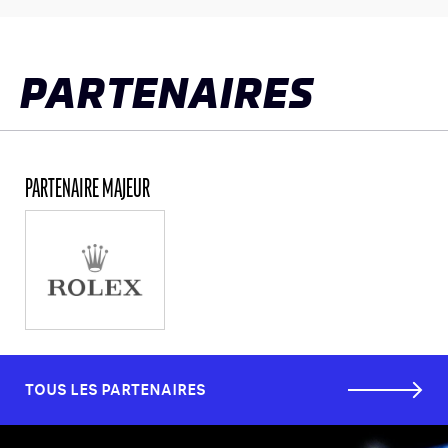
LES CATÉGORIES
PALMARÈS
PARTENAIRES
HOSPITALITÉS
DÉVELOPPEMENT DURABLE
SEA BY DHL
PARTENAIRE MAJEUR
PARTENAIRES
NEWSLETTER
TOUS LES PARTENAIRES