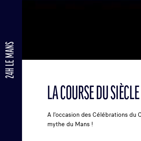
24H LE MANS
LA COURSE DU SIÈCLE
A l'occasion des Célébrations du C
mythe du Mans !