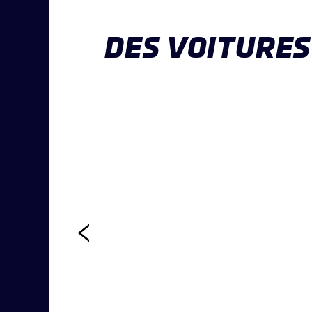
DES VOITURE
CHENARD &
WALCKER, 19