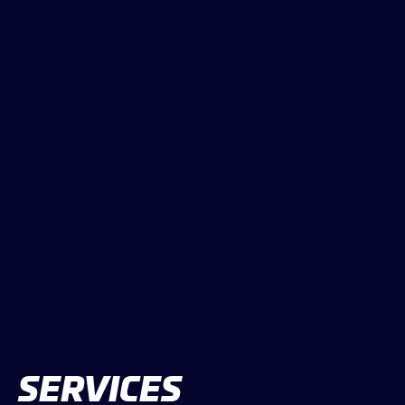
LES CATÉGORIES
PALMARÈS
HOSPITALITÉS
DÉVELOPPEMENT DURABLE
SEA BY DHL
PARTENAIRES
NEWSLETTER
SERVICES